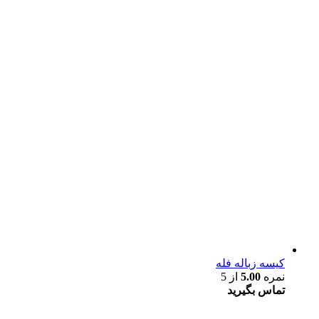
کیسه زباله فله
نمره
5.00
از 5
تماس بگیرید