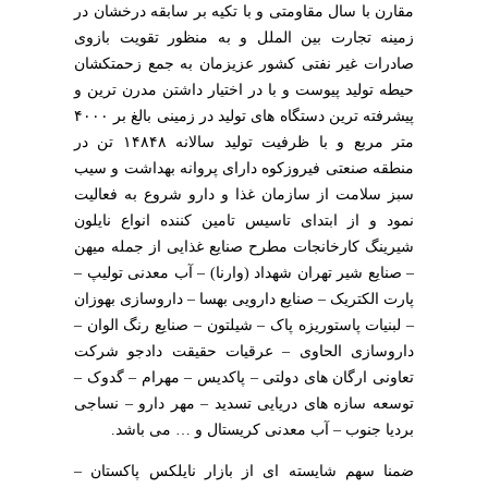
مقارن با سال مقاومتی و با تکیه بر سابقه درخشان در
زمینه تجارت بین الملل و به منظور تقویت بازوی
صادرات غیر نفتی کشور عزیزمان به جمع زحمتکشان
حیطه تولید پیوست و با در اختیار داشتن مدرن ترین و
پیشرفته ترین دستگاه های تولید در زمینی بالغ بر ۴۰۰۰
متر مربع و با ظرفیت تولید سالانه ۱۴۸۴۸ تن در
منطقه صنعتی فیروزکوه دارای پروانه بهداشت و سیب
سبز سلامت از سازمان غذا و دارو شروع به فعالیت
نمود و از ابتدای تاسیس تامین کننده انواع نایلون
شیرینگ کارخانجات مطرح صنایع غذایی از جمله میهن
– صنایع شیر تهران شهداد (وارنا) – آب معدنی تولیپ –
پارت الکتریک – صنایع دارویی بهسا – داروسازی بهوزان
– لبنیات پاستوریزه پاک – شیلتون – صنایع رنگ الوان –
داروسازی الحاوی – عرقیات حقیقت دادجو شرکت
تعاونی ارگان های دولتی – پاکدیس – مهرام – گدوک –
توسعه سازه های دریایی تسدید – مهر دارو – نساجی
بردیا جنوب – آب معدنی کریستال و … می باشد.
ضمنا سهم شایسته ای از بازار نایلکس پاکستان –