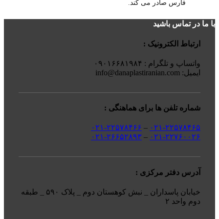
فارس صادر می کند.
با ما در تماس باشید
ارتباط الکترونیک :
واتساپ و تلگرام : ۰۹۰۱۶۶۸۱۹۸۴
ایمیل: info@danaplastiranian.com
شماره تلفن ها برای هماهنگی :
۰۲۱-۲۲۵۷۸۴۶۶
–
۰۲۱-۲۲۵۷۸۴۶۵
۰۲۱-۲۶۶۵۲۸۹۳
–
۰۲۱-۲۲۷۶۰۰۲۶
آدرس دفتر مرکزی :
خیابان پاسداران _ نبش کوهستان دوم _ پلاک ۵۹۰ _ طبقه
دوم واحد ۲