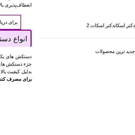
انعطاف‌پذیری بال
برای دری
دکتر اسکات
دکتر اسکات
2
انواع دس
جدید ترین محصولات
دستکش های یکبا
جزء دستکش های 
بدلیل کیفیت با
برای مصرف کنن