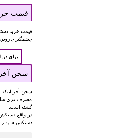
قیمت خری
قیمت خرید دستک
چشمگیری روبرو ش
برای دری
سخن آخر
سخن آخر اینکه 
مصرف فری سایز ی
گشته است.
در واقع دستکش 
دستکش ها به راح