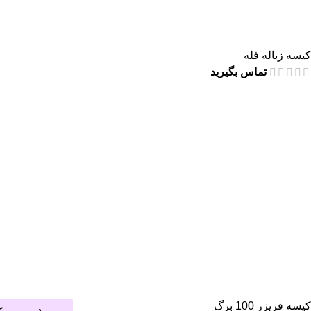
کیسه زباله فله
تماس بگیرید
کیسه فریزر 100 برگ