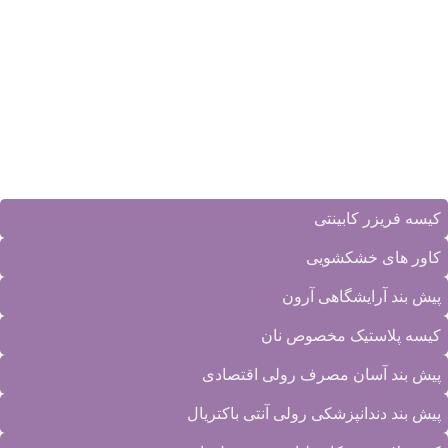
کد پستی: ۱۹۵۸۸۴۳۹۱۴
تلفن:
۲۲۵۷۸۴۶۵-۰۲۱
_
۲۲۵۷۸۴۶۶-۰۲۱
فکس: 22578465
ایمیل:
info@danaplastiranian.com
جدیدترین محصولات
کیسه فریزر کابینتی
کاور های خشکشویی
پیش بند آرایشگاهی آرون
کیسه پلاستیک مخصوص نان
پیش بند آسان مصرف رولی اقتصادی
پیش بند دندانپزشکی رولی آنتی باکتریال