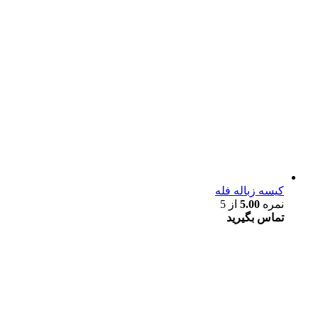
کیسه زباله فله
نمره
5.00
از 5
تماس بگیرید