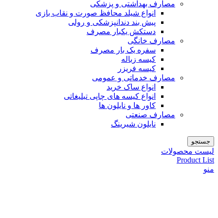
مصارف بهداشتی و پزشکی
انواع شیلد محافظ صورت و نقاب بازی
پیش بند دندانپزشکی و رولی
دستکش یکبار مصرف
مصارف خانگی
سفره یک بار مصرف
کیسه زباله
کیسه فریزر
مصارف خدماتی و عمومی
انواع ساک خرید
انواع کیسه های چاپی تبلیغاتی
کاور ها و نایلون ها
مصارف صنعتی
نایلون شیرینگ
جستجو
لیست محصولات
Product List
منو