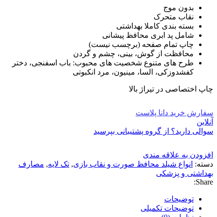
بدون موج
نقاب متحرک
بسته بندی کاملا بهداشتی
شامل پد ابری محافظ پیشانی
چاپ تمام صفحه (برچسب نیست)
محافظت از گوش، بینی، چشم و گردن
طرح های متنوع شخصیت های محبوب: باب اسفنجی، دختر
کفشدوزکی، السا، مینیون، مرد انکبوتی
چاپ اختصاصی در تیراژ بالا
سفارش خرید دانا پلاست
آنلاین
سوالی دارید؟ از گروه پشتیبانی بپرسید
افزودن به علاقه مندی
دسته:
انواع شیلد محافظ صورت و نقاب بازی
,
تک لایه
,
مصارف
بهداشتی و پزشکی
Share:
توضیحات
توضیحات تکمیلی