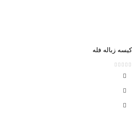
کیسه زباله فله