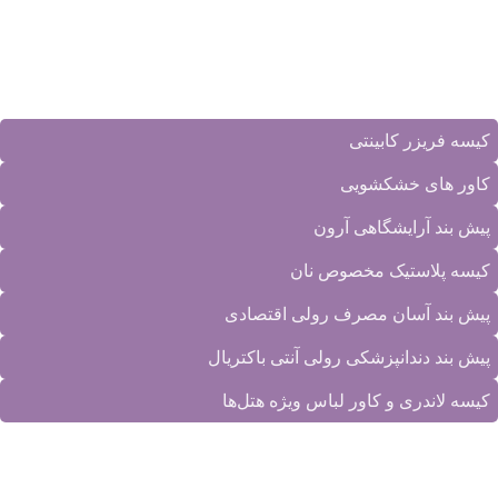
فکس: 22578465
ایمیل:
info@danaplastiranian.com
جدیدترین محصولات
کیسه فریزر کابینتی
کاور های خشکشویی
پیش بند آرایشگاهی آرون
کیسه پلاستیک مخصوص نان
پیش بند آسان مصرف رولی اقتصادی
پیش بند دندانپزشکی رولی آنتی باکتریال
کیسه لاندری و کاور لباس ویژه هتل‌ها
دسترسی سریع