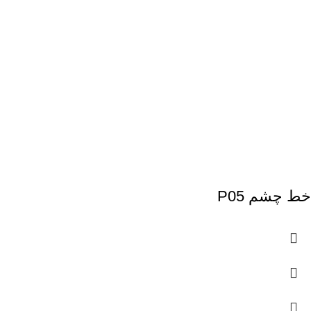
خط چشم P05