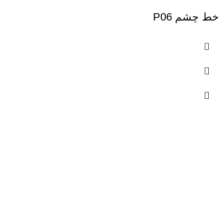
خط چشم P06