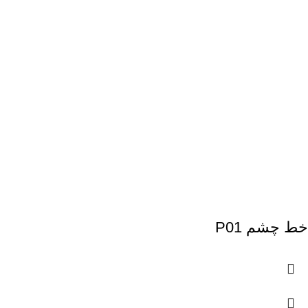
خط چشم P01