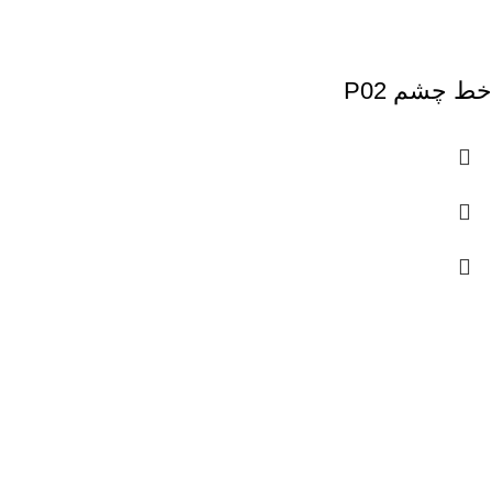
خط چشم P02