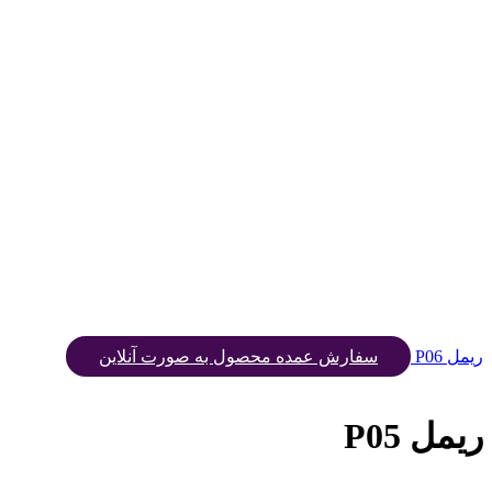
ریمل P06
سفارش عمده محصول به صورت آنلاین
ریمل P05