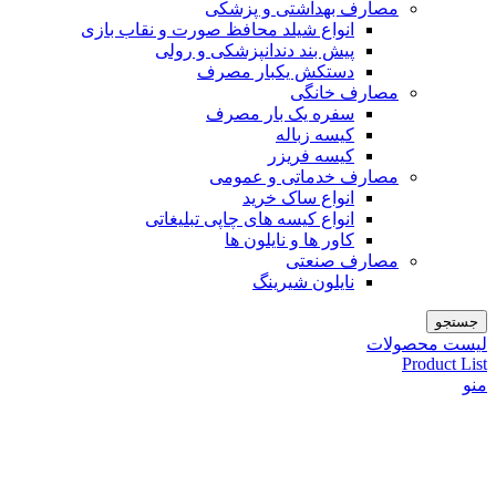
مصارف بهداشتی و پزشکی
انواع شیلد محافظ صورت و نقاب بازی
پیش بند دندانپزشکی و رولی
دستکش یکبار مصرف
مصارف خانگی
سفره یک بار مصرف
کیسه زباله
کیسه فریزر
مصارف خدماتی و عمومی
انواع ساک خرید
انواع کیسه های چاپی تبلیغاتی
کاور ها و نایلون ها
مصارف صنعتی
نایلون شیرینگ
جستجو
لیست محصولات
Product List
منو