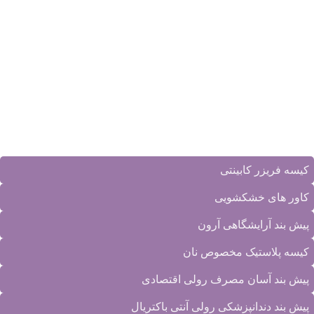
واحد ۲
کد پستی: ۱۹۵۸۸۴۳۹۱۴
تلفن:
۲۲۵۷۸۴۶۵-۰۲۱
_
۲۲۵۷۸۴۶۶-۰۲۱
فکس: 22578465
ایمیل:
info@danaplastiranian.com
جدیدترین محصولات
کیسه فریزر کابینتی
کاور های خشکشویی
پیش بند آرایشگاهی آرون
کیسه پلاستیک مخصوص نان
پیش بند آسان مصرف رولی اقتصادی
پیش بند دندانپزشکی رولی آنتی باکتریال