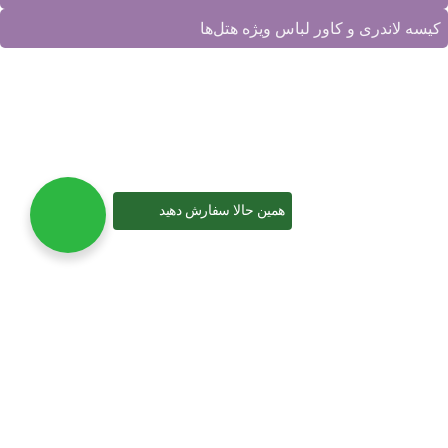
کیسه لاندری و کاور لباس ویژه هتل‌ها
دسترسی سریع
محصولات کارخانه
|
تماس با ما
|
درباره ما
|
نمونه کارها
|
مقالات
همین حالا سفارش دهید
آخرین مقالات
بهترین شیلد محافظ صورت پزشکی
آذر ۱۲, ۱۴۰۴
1 نظر
خرید عمده نایلون شیرینگ: راهنمای کامل انتخاب وکیوم برای تولیدی‌
آبان ۲۷, ۱۴۰۴
بدون دیدگاه
چگونه با خرید عمده کیسه فریزر، در هزینه‌های فروشگاه یا کارخانه
صرفه‌ جویی کنیم؟