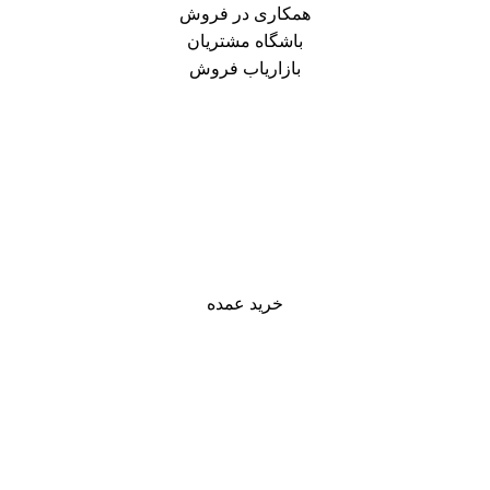
همکاری در فروش
باشگاه مشتریان
بازاریاب فروش
خرید عمده
بایگانی برچسب ها: مزایای استفاده از
کیسه فریزر
خانه
برچسب نوشته ها "مزایای استفاده از کیسه فریزر"