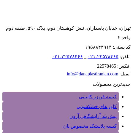
تهران، خیابان پاسداران، نبش کوهستان دوم، پلاک ۵۹۰، طبقه دوم
واحد ۲
کد پستی: ۱۹۵۸۸۴۳۹۱۴
تلفن:
۲۲۵۷۸۴۶۵-۰۲۱
_
۲۲۵۷۸۴۶۶-۰۲۱
فکس: 22578465
ایمیل:
info@danaplastiranian.com
جدیدترین محصولات
کیسه فریزر کابینتی
کاور های خشکشویی
پیش بند آرایشگاهی آرون
کیسه پلاستیک مخصوص نان