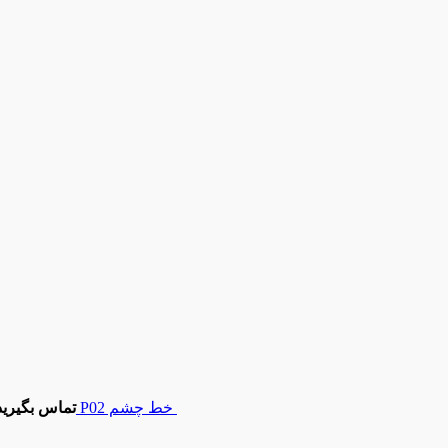
خط چشم P02
تماس بگیرید