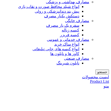
مصارف بهداشتی و پزشکی
انواع شیلد محافظ صورت و نقاب بازی
پیش بند دندانپزشکی و رولی
دستکش یکبار مصرف
مصارف خانگی
سفره یک بار مصرف
کیسه زباله
کیسه فریزر
مصارف خدماتی و عمومی
انواع ساک خرید
انواع کیسه های چاپی تبلیغاتی
کاور ها و نایلون ها
مصارف صنعتی
نایلون شیرینگ
جستجو
لیست محصولات
Product List
منو