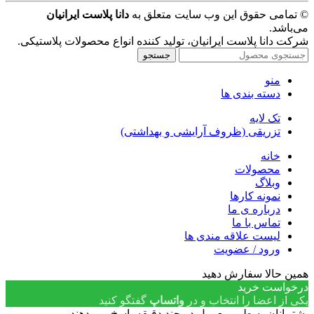
© تمامی حقوق این وب سایت متعلق به
دانا پلاست ایرانیان
می‌باشد.
شرکت دانا پلاست ایرانیان، تولید کننده انواع محصولات پلاستیکی.
جستجو
منو
دسته بندی ها
تک لایه
تزریقی (ظروف آرایشی و بهداشتی)
خانه
محصولات
وبلاگ
نمونه کارها
درباره ی ما
تماس با ما
لیست علاقه مندی ها
ورود / عضویت
همین حالا سفارش دهید
درخواست خرید
یکی از اعضا را انتخاب و در
واتساپ
گفتگو کنید
پشتیبانان به طور معمول در چند دقیقه پاسخ می دهند.