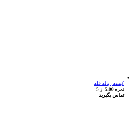
کیسه زباله فله
نمره
5.00
از 5
تماس بگیرید