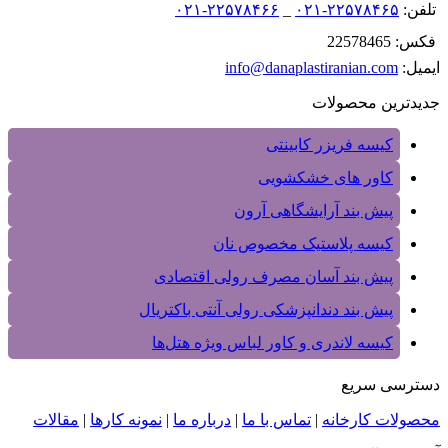
تلفن:
۲۲۵۷۸۴۶۵-۰۲۱
_
۲۲۵۷۸۴۶۶-۰۲۱
فکس: 22578465
ایمیل:
info@danaplastiranian.com
جدیدترین محصولات
کیسه فریزر کابینتی
کاور های خشکشویی
پیش بند آرایشگاهی آرون
کیسه پلاستیک مخصوص نان
پیش بند آسان مصرف رولی اقتصادی
پیش بند دندانپزشکی رولی آنتی باکتریال
کیسه لاندری و کاور لباس ویژه هتل‌ها
دسترسی سریع
محصولات کارخانه
|
تماس با ما
|
درباره ما
|
نمونه کارها
|
مقالات