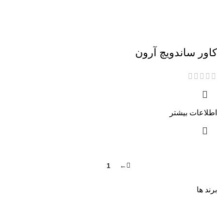
کاور ساندویچ آرون
اطلاعات بیشتر
2
1
←
برند ها