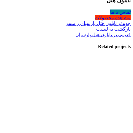
نایلون هتل
تماس با ما
مشاهده محصولات
جدیدتر
نایلون هتل پارسیان رامسر
بازگشت به لیست
قدیمی تر
نایلون هتل پارسیان
Related projects