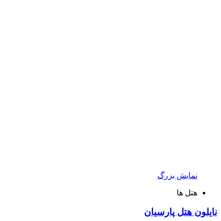
نمایش بزرگ
هتل ها
نایلون هتل پارسیان