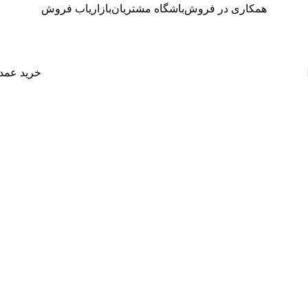
همکاری در فروش
باشگاه مشتریان
بازاریاب فروش
خرید عمد
نمونه کارها
خانه
نمونه کارها
نایلون خشکشویی هتل استقلال