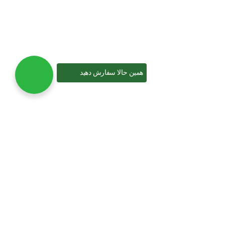
آخرین مقالات
بهترین شیلد محافظ صورت پزشکی
همین حالا سفارش دهید
آذر ۱۲, ۱۴۰۴
1 نظر
خرید عمده نایلون شیرینگ: راهنمای کامل انتخاب وکیوم برای تولیدی‌
آبان ۲۷, ۱۴۰۴
بدون دیدگاه
چگونه با خرید عمده کیسه فریزر، در هزینه‌های فروشگاه یا کارخانه
صرفه‌ جویی کنیم؟
مهر ۲, ۱۴۰۴
بدون دیدگاه
دسته‌بندی محصولات
خرید انواع کیسه فریزر