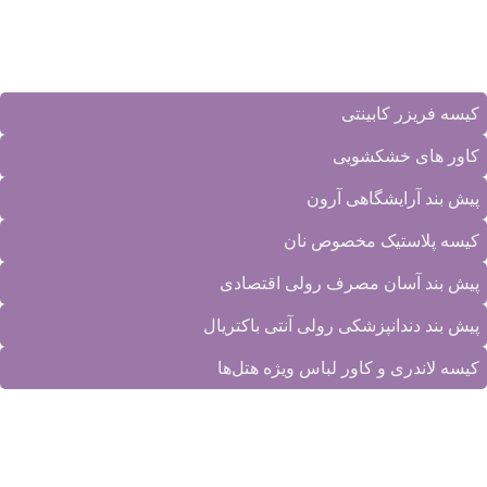
ایمیل:
info@danaplastiranian.com
جدیدترین محصولات
کیسه فریزر کابینتی
کاور های خشکشویی
پیش بند آرایشگاهی آرون
کیسه پلاستیک مخصوص نان
پیش بند آسان مصرف رولی اقتصادی
پیش بند دندانپزشکی رولی آنتی باکتریال
کیسه لاندری و کاور لباس ویژه هتل‌ها
دسترسی سریع
محصولات کارخانه
|
تماس با ما
|
درباره ما
|
نمونه کارها
|
مقالات